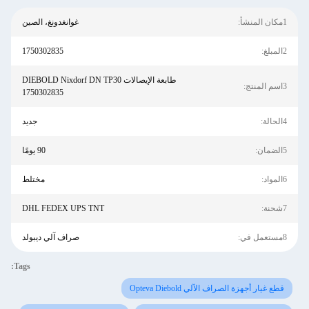
1مكان المنشأ:
غوانغدونغ، الصين
2المبلغ:
1750302835
طابعة الإيصالات DIEBOLD Nixdorf DN TP30
3اسم المنتج:
1750302835
4الحالة:
جديد
5الضمان:
90 يومًا
6المواد:
مختلط
7شحنة:
DHL FEDEX UPS TNT
8مستعمل في:
صراف آلي ديبولد
Tags:
قطع غيار أجهزة الصراف الآلي Opteva Diebold