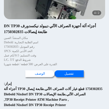
4
/
2
أجزاء آلة أجهزة الصراف الآلي ديبولد نيكسدورف DN TP30
طابعة إيصالات 1750302835
مكان المنشأ: الصين
اسم العلامة التجارية: Diebold
رقم الموديل: 1750302835
الحد الأدنى لكمية: 1PCS
وقت التسليم: 5-8 أيام عمل
شروط الدفع: L/C، T/T
القدرة على العرض: 500 قطعة / قطعة شهريا
تفصيل
الوصف
إبراز:
1750302835 قطع غيار آلات الصراف الآلي,طابعة إيصال TP30 أجزاء آلة
الصراف الآلي,طابعة الإيصالات Diebold Nixdorf DN TP30
,
TP30 Receipt Printer ATM Machine Parts
,
Diebold Nixdorf DN TP30 Receipt Printer