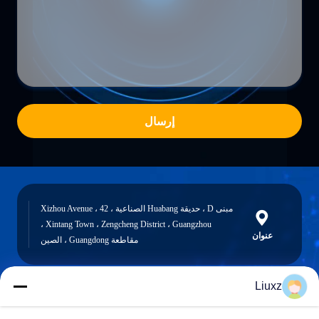
إرسال
مبنى D ، حديقة Huabang الصناعية ، 42 Xizhou Avenue ،
Xintang Town ، Zengcheng District ، Guangzhou ،
عنوان
مقاطعة Guangdong ، الصين
Liuxz
liuxz@wyatm.com