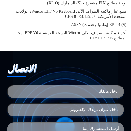
لوحة مفاتيح PIN مشفرة - (S) الدنمارك (XI_O)
قطع غيار ماكينة الصراف الآلي Wincor EPP V6 Keyboard، الولايات
المتحدة الأمريكية CES 01750159530
EPP-4 (S) إيطاليا وحدة ASSY (X
أجزاء ماكينة الصراف الآلي Wincor النسخة الفرنسية EPP V6 لوحة
المفاتيح 01750159593
الاتصال