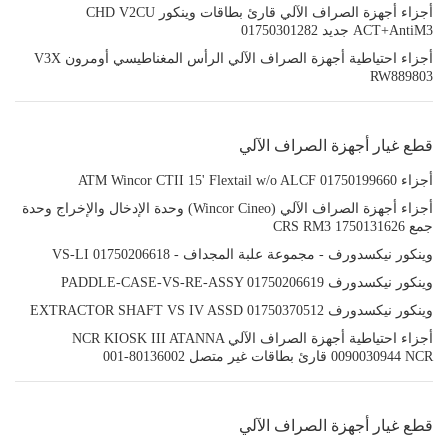
أجزاء أجهزة الصراف الآلي قارئ بطاقات وينكور CHD V2CU
ACT+AntiM3 جديد 01750301282
أجزاء احتياطية أجهزة الصراف الآلي الرأس المغناطيسي أومرون V3X
RW889803
قطع غيار أجهزة الصراف الآلي
أجزاء ATM Wincor CTII 15' Flextail w/o ALCF 01750199660
أجزاء أجهزة الصراف الآلي (Wincor Cineo) وحدة الإدخال والإخراج وحدة
جمع CRS RM3 1750131626
وينكور نيكسدورف - مجموعة علبة المجداف - VS-LI 01750206618
وينكور نيكسدورف PADDLE-CASE-VS-RE-ASSY 01750206619
وينكور نيكسدورف EXTRACTOR SHAFT VS IV ASSD 01750370512
أجزاء احتياطية أجهزة الصراف الآلي NCR KIOSK III ATANNA
0090030944 NCR قارئ بطاقات غير متصل 80136002-001
قطع غيار أجهزة الصراف الآلي