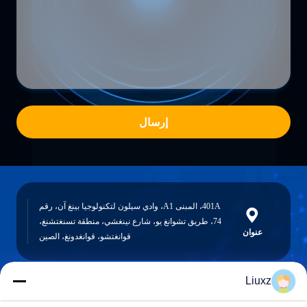
إرسال
401A، المبنى A1، وادي سيلون لتكنولوجيا بينغ آن، رقم
74، طريق تشوانغ يو، شارع نينغشي، منطقة تسنغتشنغ،
عنوان
قوانغتشو، قوانغدونغ، الصين
Liuxz