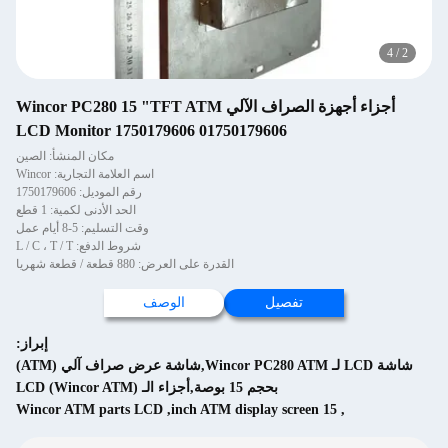
4
/
2
أجزاء أجهزة الصراف الآلي Wincor PC280 15 "TFT ATM
LCD Monitor 1750179606 01750179606
مكان المنشأ: الصين
اسم العلامة التجارية: Wincor
رقم الموديل: 1750179606
الحد الأدنى لكمية: 1 قطع
وقت التسليم: 5-8 أيام عمل
شروط الدفع: L / C ، T / T
القدرة على العرض: 880 قطعة / قطعة شهريا
تفصيل
الوصف
إبراز:
شاشة LCD لـ Wincor PC280 ATM,شاشة عرض صراف آلي (ATM)
بحجم 15 بوصة,أجزاء الـ (Wincor ATM) LCD
Wincor ATM parts LCD
,
15 inch ATM display screen
,