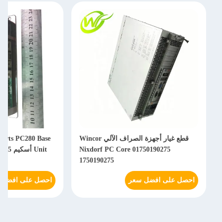
قطع غيار أجهزة الصراف الآلي Wincor
arts PC280 Base
Nixdorf PC Core 01750190275
Unit أسكيم 01750192235 1750192235
1750190275
احصل على افضل سعر
احصل على افضل 