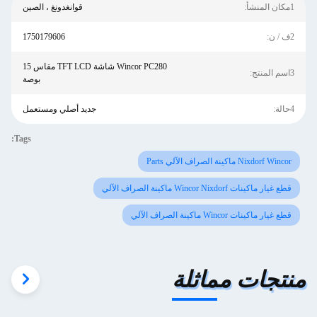
1مكان المنشأ:
قوانغدونغ ، الصين
2ف / ن:
1750179606
Wincor PC280 شاشة TFT LCD مقاس 15
3اسم المنتج:
بوصة
4حالة:
جديد أصلي ومستعمل
Tags:
Nixdorf Wincor ماكينة الصراف الآلي Parts
قطع غيار ماكينات Wincor Nixdorf ماكينة الصراف الآلي
قطع غيار ماكينات Wincor ماكينة الصراف الآلي
منتجات مماثلة