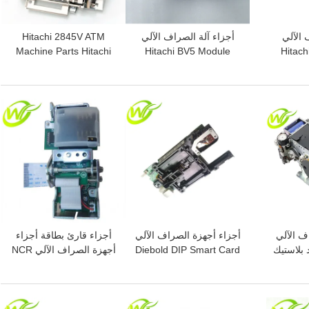
 الآلي
أجزاء آلة الصراف الآلي
Hitachi 2845V ATM
Machine Parts Hitachi
Hitachi BV5 Module
Hitach
Atm Cash Slot Assembly
348BVZ20-H3014562
Printer
M2P005433K
M7618113K
افضل سعر
افضل سعر
ف الآلي
أجزاء أجهزة الصراف الآلي
أجزاء قارئ بطاقة أجزاء
 بلاستيك
Diebold DIP Smart Card
أجهزة الصراف الآلي NCR
تيفيدج
Reader Track 1/2/3 EMV
5887 مجموعة اتصال وحدة
IC 009-0022326
49209535000B
49
0090022326
افضل سعر
افضل سعر