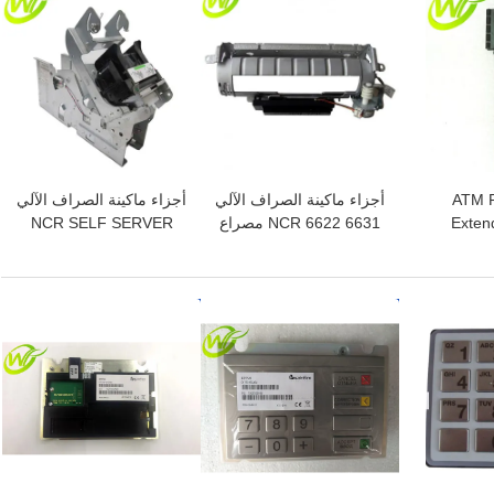
ATM P
أجزاء ماكينة الصراف الآلي
أجزاء ماكينة الصراف الآلي
Exten
NCR 6622 6631 مصراع
NCR SELF SERVER
Estoril
الجمعية 445-0721021
LOW END LEAP
PRINTER 009-0027569
4450721021
افضل سعر
افضل سعر