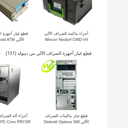
أجزاء ماكينة الصراف الآلي
قطع غيار أجهزة 
Wincor Nixdorf CMD-V4
الآلي ld ATM
media Currency
FSM Cash Out Cassette
te 00101008000C
1750109655
قطع غيار أجهزة الصراف الآلي من ديبولد
(131)
افضل سعر
افضل سعر
قطع غيار ماكينات الصراف
أجزاء آلة الصراف
الآلي Diebold Opteva 368
d PC Core PRCSR
CI5 3.0GHZ 4GB
Pc Core 00155574291A