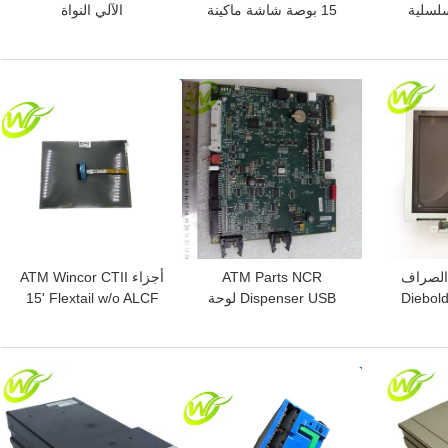
سلسلية
15 بوصة شاشة ماكينة
الآلي النواة
NCR Board -
الصراف الآلي NCR 66XX
TPM.PRCSR.C2D
09113
445-0736985
2.8GHz.SER أجهزة
الصراف الآلي النواة PORT
افضل سعر
افضل سعر
500GB 00151586000F
 الصراف
ATM Parts NCR
أجزاء ATM Wincor CTII
Diebold O
Dispenser USB لوحة
15' Flextail w/o ALCF
Inch C
التحكم اللوحة الأم
01750199660
4450712895 445-
49
0712895
افضل سعر
افضل سعر