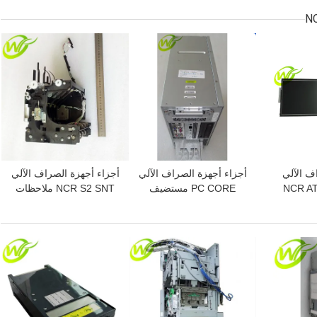
49209540000D 492-
49233126000A 49-2331-
49
09540000D
26000A
افضل سعر
افضل سعر
ف الآلي
أجزاء أجهزة الصراف الآلي
أجزاء أجهزة الصراف الآلي
NCR AT
PC CORE مستضيف
NCR S2 SNT ملاحظات
ة شاشة LCD
مزدوج النواة لـ NCR 66xx
واحدة النقل TLA Assy
445-0753508 445-075-
445-072-3046 445-
006
3508
0723046
افضل سعر
افضل سعر