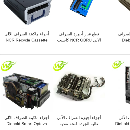
الصراف
قطع غيار أجهزة الصراف
أجزاء ماكينة الصراف الآلي
Diebo
الآلي NCR GBRU كاسيت
NCR Recycle Cassette
Multi
قبول NCR 009-0023985
0090025324 009-
0025324
0090023985
Casset
افضل سعر
افضل سعر
 الآلي
أجزاء أجهزة الصراف الآلي
أجزاء ماكينة الصراف الآلي
Diebol
عالية الجودة فتحة نقدية
Diebold Smart Opteva
Card Reader
Diebold ECRM
BASE 