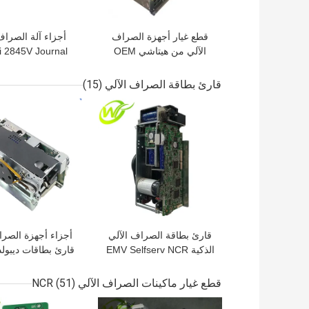
قطع غيار أجهزة الصراف
أجزاء آلة الصراف
الآلي من هيتاشي OEM
i 2845V Journal
368 ملحقات وحدة موزع
 HT-3851-V11 HT-
3851V11
ECRM
قارئ بطاقة الصراف الآلي
(15)
افضل سعر
افضل سعر
قارئ بطاقة الصراف الآلي
أجزاء أجهزة الصرا
الذكية EMV Selfserv NCR
قارئ بطاقات ديبولد
SS35 6635 SANKYO
أوبتيف سمارت أك
209540000C
ICT3Q8-3A0280
قطع غيار ماكينات الصراف الآلي NCR
(51)
5030NZ9807A
افضل سعر
افضل سعر