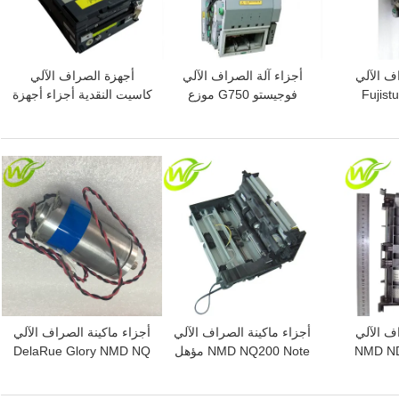
ف الآلي
أجزاء آلة الصراف الآلي
أجهزة الصراف الآلي
Fujist
فوجيستو G750 موزع
كاسيت النقدية أجزاء أجهزة
Fujist
فوجيستو أجزاء ماكينة
الصراف الآلي Fujistu
KD
الصراف الآلي G750
F510 KD03300-C700
افضل سعر
افضل سعر
ف الآلي
أجزاء ماكينة الصراف الآلي
أجزاء ماكينة الصراف الآلي
NMD ND
NMD NQ200 Note مؤهل
DelaRue Glory NMD NQ
A008770 A-008770
المحرك الرئيسي CANON
PRECISION A008633