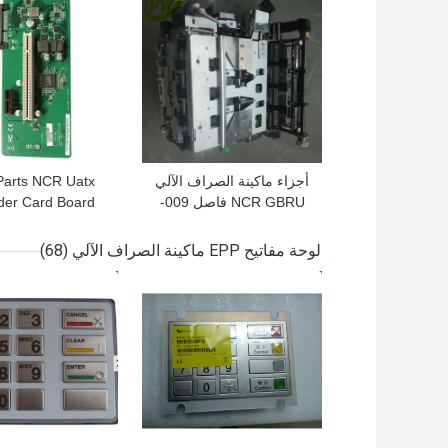
أجزاء ماكينة الصراف الآلي
arts NCR Uatx
NCR GBRU فاصل 009-
der Card Board
 009-0031466009-
0023246009-002-3246
003-1466
لوحة مفاتيح EPP ماكينة الصراف الآلي
(68)
افضل سعر
افضل سعر