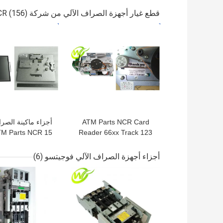
249260300A
00-155574-291A
قطع غيار أجهزة الصراف الآلي من شركة NCR
(156)
افضل سعر
افضل سعر
ATM Parts NCR Card
أجزاء ماكينة الصرا
M Parts NCR 15
Reader 66xx Track 123
IMCRW USB Port 445-
بوص
8616350006-
0704480 4450704480
أجزاء أجهزة الصراف الآلي فوجيتسو
(6)
8616350
افضل سعر
افضل سعر