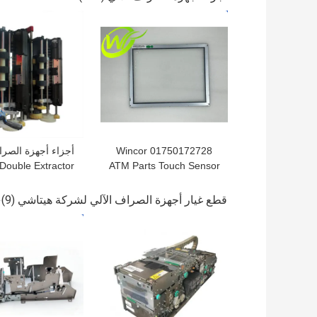
افضل سعر
افضل سعر
01750172728 Wincor
أجزاء أجهزة الصرا
Double Extractor
ATM Parts Touch Sensor
الأشعة تحت الحمراء 15،0
CMD-V4 Module
750051760
قطع غيار أجهزة الصراف الآلي لشركة هيتاشي
(9)
750051760
افضل سعر
افضل سعر