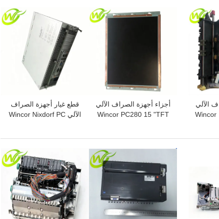
افضل سعر
افضل سعر
ف الآلي
أجزاء أجهزة الصراف الآلي
قطع غيار أجهزة الصراف
Wincor 
Wincor PC280 15 "TFT
الآلي Wincor Nixdorf PC
Core 01750190275
ATM LCD Monitor
Unit 
1750190275
1750179606
01
01750179606
1
افضل سعر
افضل سعر