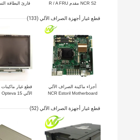
NCR S2 مقدم R / A FRU
قارئ البطاقة الت
4450761208 445-
الرئيسية 998
05 9980911305
0761208
قطع غيار أجهزة الصراف الآلي
(133)
افضل سعر
افضل سعر
أجزاء ماكينة الصراف الآلي
قطع غيار ماكينات
NCR Estoril Motherboard
الآلي pteva 15
onsumer Display
445-0767382445-
213270000F
0769935
قطع غيار أجهزة الصراف الآلي
(52)
افضل سعر
افضل سعر