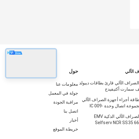
حول
 الآلي
الصراف الآلي قارئ بطاقات ديبولد
معلومات عنا
يف سمارت أكتيفيدج
جولة في المعمل
49
طاقة أجزاء أجهزة الصراف الآلي
مراقبة الجودة
NCR 5887 مجموعة اتصال وحدة IC 009-
اتصل بنا
0022326 
قارئ بطاقة الصراف الآلي الذكية EMV
أخبار
Selfserv NCR SS35 6
ICT3Q8-3A0280 5
خريطة الموقع