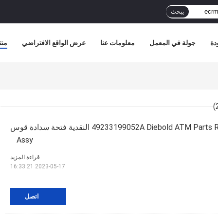
يبحث
دة
جولة في المعمل
معلومات عنا
عرض الواقع الافتراضي
منت
49233199052A Diebold ATM Parts Recycler ECRM CS النقدية فتحة سدادة قوس
Assy
قراءة المزيد
2023-05-17 16:33:21
اتصل