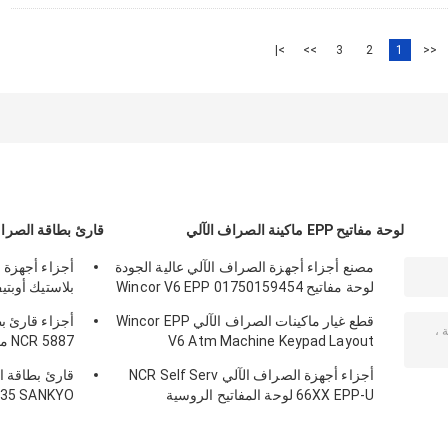
>|
>>
3
2
1
<<
لوحة مفاتيح EPP ماكينة الصراف الآلي
قارئ بطاقة الصراف
مصنع أجزاء أجهزة الصراف الآلي عالية الجودة
أجزاء أجهزة 
لوحة مفاتيح Wincor V6 EPP 01750159454
بلاستيك أوبت
209540000C
1750159454
قطع غيار ماكينات الصراف الآلي Wincor EPP
أجزاء قارئ ب
V6 Atm Machine Keypad Layout
0090022326
01750153161
أجزاء أجهزة الصراف الآلي NCR Self Serv
66XX EPP-U لوحة المفاتيح الروسية
635 SANKYO
030NZ9807A
4450717207445-0717207