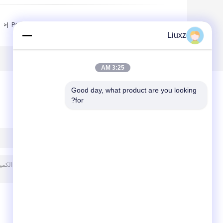
|<
Page 1 of 3
Liuxz
3:25 AM
Good day, what product are you looking 
for?
ترك رسالة