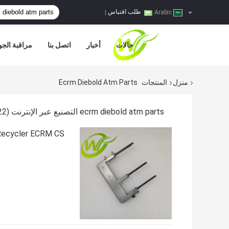
طلب اقتباس
|
Arabic
حالات
أخبار
اتصل بنا
مراقبة الجو
منزل
المنتجات
Ecrm Diebold Atm Parts
ecrm diebold atm parts التصنيع عبر الإنترنت
(22)