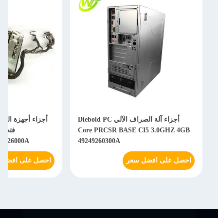
أجزاء آلة الصراف الآلي Diebold PC
أجزاء أجهزة الصرا
Core PRCSR BASE CI5 3.0GHZ 4GB
31-26000A
49249260300A
احصل على افضل سعر
احصل على افضل 