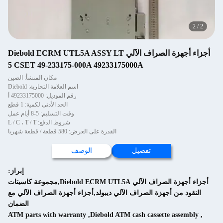
2
/
2
أجزاء أجهزة الصراف الآلي Diebold ECRM UTL5A ASSY LT
5 CSET 49-233175-000A 49233175000A
مكان المنشأ: الصين
اسم العلامة التجارية: Diebold
رقم الموديل: 49233175000 أ
الحد الأدنى لكمية: 1 قطع
وقت التسليم: 5-8 أيام عمل
شروط الدفع: L / C ، T / T
القدرة على العرض: 580 قطعة / قطعة شهريا
تفصيل
الوصف
إبراز:
أجزاء أجهزة الصراف الآلي Diebold ECRM UTL5A,مجموعة كاسيتات
النقود من أجهزة الصراف الآلي ديبولد,أجزاء أجهزة الصراف الآلي مع
الضمان
ATM parts with warranty
,
Diebold ATM cash cassette assembly
,