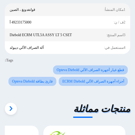
1مكان المنشأ:
قوانغدونغ ، الصين
2ف / ن:
49233175000 أ
3اسم المنتج:
Diebold ECRM UTL5A ASSY LT 5 CSET
4مستعمل في:
آلة الصراف الآلي ديبولد
Tags:
قطع غيار أجهزة الصراف الآلي Opteva Diebold
أجزاء أجهزة الصراف الآلي ECRM Diebold
قارئ بطاقة Opteva Diebold
منتجات مماثلة