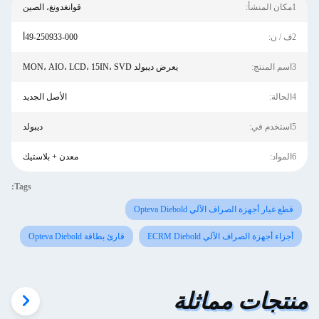
1مكان المنشأ:
قوانغدونغ، الصين
2ف / ن:
49-250933-000أ
3اسم المنتج:
يعرض ديبولد MON، AIO، LCD، 15IN، SVD
4الحالة:
الأصل الجديد
5استخدم في:
ديبولد
6المواد:
معدن + بلاستيك
Tags:
قطع غيار أجهزة الصراف الآلي Opteva Diebold
أجزاء أجهزة الصراف الآلي ECRM Diebold
قارئ بطاقة Opteva Diebold
منتجات مماثلة