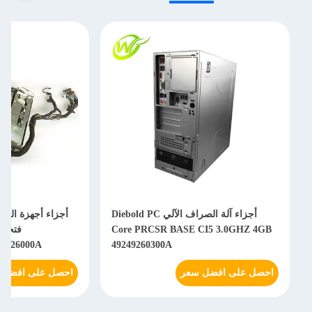
أجزاء آلة الصراف الآلي Diebold PC
أجزاء أجهزة الصرا
Core PRCSR BASE CI5 3.0GHZ 4GB
31-26000A
49249260300A
احصل على افضل سعر
احصل على افضل 