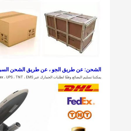
الشحن: عن طريق الجو ، عن طريق الشحن السري
يمكننا تسليم البضائع وفقًا لطلبات الجمارك عبر DHL ، Fedex ، UPS ، TNT ، EMS ، إلخ