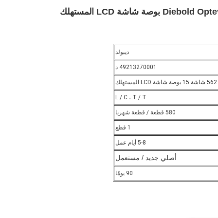
أجزاء أجهزة الصراف الآلي Diebold Opteva 562 Monitor 15 بوصة شاشة LCD المستهلك
ديبولد
49213270001 د
لك
L / C ، T / T
580 قطعة / قطعة شهريا
1 قطع
5-8 أيام عمل
أصلي جديد / مستعمل
90 يومًا