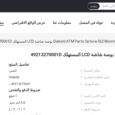
يبحث
دة
جولة في المعمل
معلومات عنا
عرض الواقع الافتراضي
منت
Diebold ATM Parts Opteva 562 Mo بوصة شاشة LCD المستهلك 49213270001D
تفاصيل المنتج:
مكان المنشأ:
الصين
اسم العلامة التجارية:
Diebold
رقم الموديل:
49213270001 د
شروط الدفع والشحن:
الحد الأدنى لكمية:
1 قطع
وقت التسليم:
5-8 أيام عمل
شروط الدفع:
L / C ، T / T