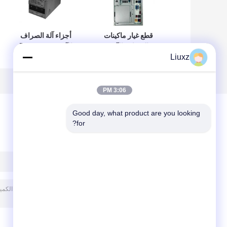
قطع غيار ماكينات
أجزاء آلة الصراف
الصراف الآلي
الآلي Diebold PC
Liuxz
Core PRCSR BASE
Diebold Opteva
CI5 3.0GHZ 4GB
368 Pc Core
49249260300A
00155574291A
00-155574-291A
3:06 PM
Good day, what product are you looking 
for?
ترك رسالة