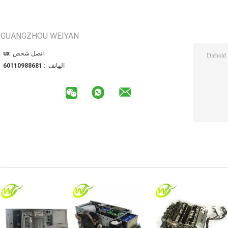
GUANGZHOU WEIYAN
اتصل شخص:
xu
الهاتف ::
18688901106