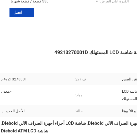
القدرة على العرض:
580 قطعة / قطعة شهريا
اتصل
غ ، الصين
ف / ن:
49213270001 د
ديبولد 562 شاشة 15 بوصة شاشة LCD
-،معدن
مواد:
المستهلك
حالة:
الأصل الجديد ，
شاشة LCD أجزاء أجهزة الصراف الآلي Diebold
,
,
شاشة Diebold ATM LCD