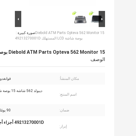
Diebold ATM Parts Opteva 562 Monitor 15
صورة كبيرة :
بوصة شاشة LCD المستهلك 49213270001D
Diebold ATM Parts Opteva 562 Monitor 15 بوصة شاشة LCD المستهلك 49213270001D
الوصف
مكان المنشأ:
قوانغدون
اسم المنتج:
ضمان:
90 يومًا و 90 يومًا
49213270001D أجزاء أجهزة الصراف الآلي Diebold
إبراز: