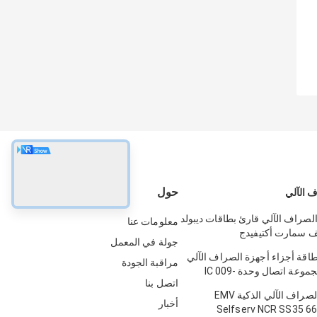
حول
 الآلي
الصراف الآلي قارئ بطاقات ديبولد
معلومات عنا
يف سمارت أكتيفيدج
جولة في المعمل
49
طاقة أجزاء أجهزة الصراف الآلي
مراقبة الجودة
NCR 5887 مجموعة اتصال وحدة IC 009-
اتصل بنا
0022326 
قارئ بطاقة الصراف الآلي الذكية EMV
أخبار
Selfserv NCR SS35 6