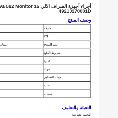
49213270001D
وصف المنتج
ماركة
PN
اسم المنتج
ديبولد 562 شاشة 15 بوصة شاشة LCD المسته
شروط الدفع
قدرة
موك
موعد التسليم
حالة
ضمان
التعبئة والتغليف
التعبئة القياسية