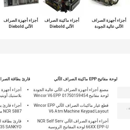
أجزاء أجهزة الصراف
أجزاء ماكينة الصراف
أجزاء أجهزة الصراف
الآلي عالية الجودة
الآلي Diebold
الآلي Diebold
فتحة نقدية Diebold
Smart Opteva
Opteva 2.9GHZ
4GB PC Core 49-
Card Reader
ECRM
249260-291A
49209540000D
49233126000A
49249260291A
492-09540000D
49-2331-26000A
لوحة مفاتيح EPP ماكينة الصراف الآلي
قارئ بطاقة الصراف
مصنع أجزاء أجهزة الصراف الآلي عالية الجودة
أجزاء أجهزة 
لوحة مفاتيح Wincor V6 EPP 01750159454
بلاستيك أوبت
209540000C
1750159454
قطع غيار ماكينات الصراف الآلي Wincor EPP
أجزاء قارئ ب
V6 Atm Machine Keypad Layout
0090022326
01750153161
أجزاء أجهزة الصراف الآلي NCR Self Serv
66XX EPP-U لوحة المفاتيح الروسية
635 SANKYO