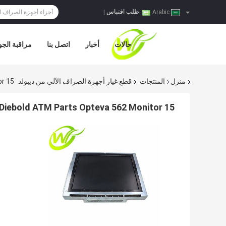
طلب اقتباس
|
Arabic
حالات
أخبار
اتصل بنا
مراقبة الجو
منزل
المنتجات
قطع غيار أجهزة الصراف الآلي من ديبولد
nitor 15
Diebold ATM Parts Opteva 562 Monitor 15 بوصة شاشة LCD المستهلك 49213270001D