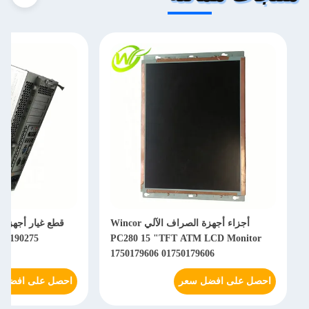
أجزاء أجهزة الصراف الآلي Wincor
750190275
PC280 15 "TFT ATM LCD Monitor
1750179606 01750179606
احصل على افضل سعر
احصل على افضل 