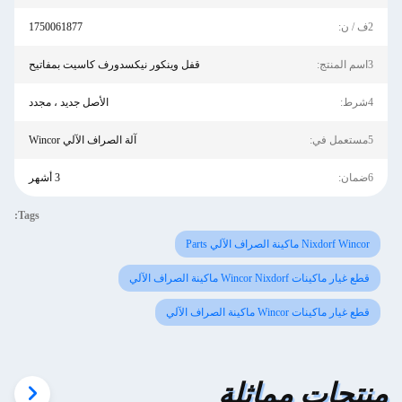
2ف / ن:
1750061877
3اسم المنتج:
قفل وينكور نيكسدورف كاسيت بمفاتيح
4شرط:
الأصل جديد ، مجدد
5مستعمل في:
آلة الصراف الآلي Wincor
6ضمان:
3 أشهر
Tags:
Nixdorf Wincor ماكينة الصراف الآلي Parts
قطع غيار ماكينات Wincor Nixdorf ماكينة الصراف الآلي
قطع غيار ماكينات Wincor ماكينة الصراف الآلي
منتجات مماثلة