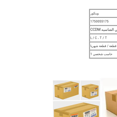
وينكور
1750055175
L / C ، T / T
حاسب شخصي 1