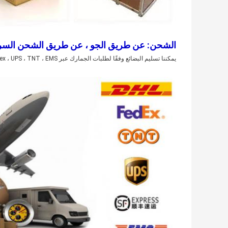
الشحن: عن طريق الجو ، عن طريق الشحن السري
يمكننا تسليم البضائع وفقًا لطلبات الجمارك عبر DHL ، Fedex ، UPS ، TNT ، EMS ، إلخ