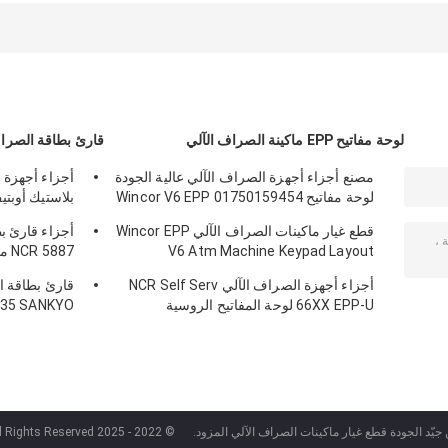
PC Core
أسكيم
4X-ASSD
1750064370
01750192235
01750190275
1750192235
1750190275
لوحة مفاتيح EPP ماكينة الصراف الآلي
قارئ بطاقة الصراف
مصنع أجزاء أجهزة الصراف الآلي عالية الجودة
أجزاء أجهزة 
لوحة مفاتيح Wincor V6 EPP 01750159454
بلاستيك أوبت
209540000C
1750159454
قطع غيار ماكينات الصراف الآلي Wincor EPP
أجزاء قارئ ب
V6 Atm Machine Keypad Layout
0090022326
01750153161
أجزاء أجهزة الصراف الآلي NCR Self Serv
66XX EPP-U لوحة المفاتيح الروسية
635 SANKYO
030NZ9807A
4450717207445-0717207
جيّد الجودة قطع غيار ماكينات الصراف الآلي المزود.
© 2022 - 2025 Guangzhou weiyan. All Rights Reserved.