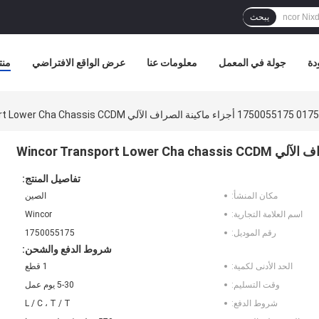
يبحث
دة
جولة في المعمل
معلومات عنا
عرض الواقع الافتراضي
منت
Wincor Transport Lower Cha Chass
تفاصيل المنتج:
مكان المنشأ:
الصين
اسم العلامة التجارية:
Wincor
رقم الموديل:
1750055175
شروط الدفع والشحن:
الحد الأدنى لكمية:
1 قطع
وقت التسليم:
5-30 يوم عمل
شروط الدفع:
L / C ، T / T