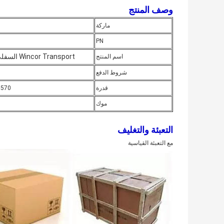
وصف المنتج
ماركة
PN
Wincor Transport السفلي الشاسيه CCDM
اسم المنتج
شروط الدفع
قدرة
570 قطعة / قطعة شهريا
موك
التعبئة والتغليف
مع التعبئة القياسية