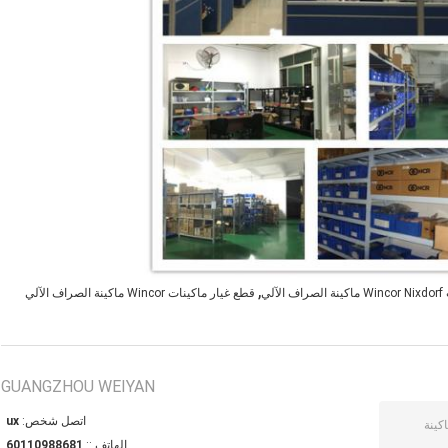
,
لي
قطع غيار ماكينات Wincor ماكينة الصراف الآلي
GUANGZHOU WEIYAN
اتصل شخص:
xu
الهاتف ::
18688901106