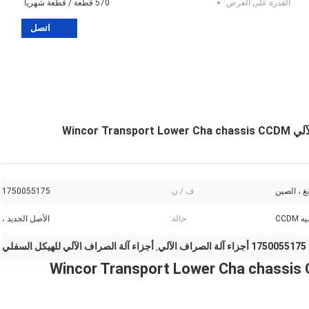
القدرة على العرض:
570 قطعة / قطعة شهريا
اتصل
غ ، الصين
ف / ن:
1750055175
حالة:
الأصل الجديد ،
1750055175 أجزاء آلة الصراف الآلي
أجزاء آلة الصراف الآلي للهيكل السفلي
,
ماكينات الصراف الآلي Wincor Transport Lower Cha chassis CCDM