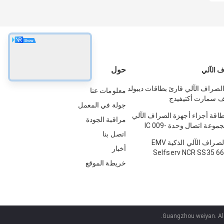
حول
 الآلي
الصراف الآلي قارئ بطاقات ديبولد
معلومات عنا
يف سمارت أكتيفيدج
جولة في المعمل
49
طاقة أجزاء أجهزة الصراف الآلي
مراقبة الجودة
NCR 5887 مجموعة اتصال وحدة IC 009-
اتصل بنا
0022326 
قارئ بطاقة الصراف الآلي الذكية EMV
أخبار
Selfserv NCR SS35 6
ICT3Q8-3A0280 5
خريطة الموقع