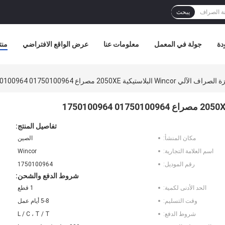
يبحث
دة
جولة في المعمل
معلومات عنا
عرض الواقع الافتراضي
منت
Wi البلاستيكية 2050XE مصراع 01750100964 1750100964
تفاصيل المنتج:
مكان المنشأ:
الصين
اسم العلامة التجارية:
Wincor
رقم الموديل:
1750100964
شروط الدفع والشحن:
الحد الأدنى لكمية:
1 قطع
وقت التسليم:
5-8 أيام عمل
شروط الدفع:
L / C ، T / T