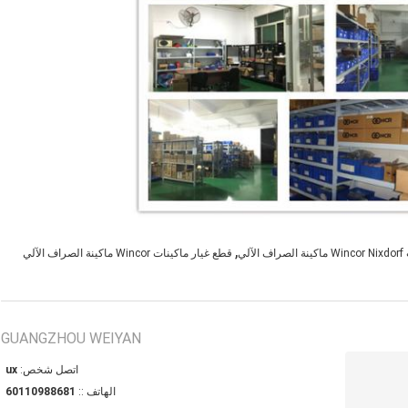
,
لي
قطع غيار ماكينات Wincor ماكينة الصراف الآلي
GUANGZHOU WEIYAN
اتصل شخص:
xu
الهاتف ::
18688901106