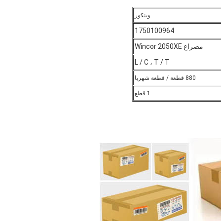
وينكور
1750100964
مصراع Wincor 2050XE
L / C ، T / T
880 قطعة / قطعة شهريا
1 قطع