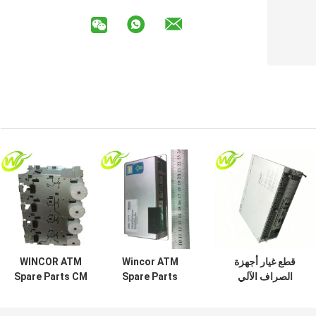
قطع غيار أجهزة
Wincor ATM
WINCOR ATM
الصراف الآلي
Spare Parts
Spare Parts CM
Wincor Nixdorf
PC280 Base Unit
D-V4 هيكل الإسكان
PC Core
أسكيم
4X-ASSD