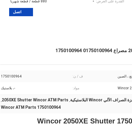
القدرة على العرض:
880 قطعة / قطعة شهريا
اتصل
غ ، الصين
ف / ن:
1750100964
مواد:
-، بلاستيك
راف الآلي Wincor البلاستيكية
2050XE Shutter Wincor ATM Parts
,
,
1750100964 Wincor ATM Parts