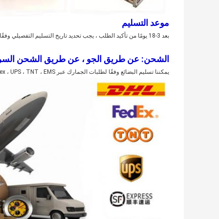
موعد التسليم
بعد 3-18 يومًا من تأكيد الطلب ، يجب تحديد تاريخ التسليم التفصيلي وفقًا لموسم الإنتاج وكمية الطلب.
الشحن: عن طريق الجو ، عن طريق الشحن السري
يمكننا تسليم البضائع وفقًا لطلبات الجمارك عبر DHL ، Fedex ، UPS ، TNT ، EMS ، إلخ