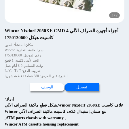
3
/
2
أجزاء أجهزة الصراف الآلي Wincor Nixdorf 2050XE CMD 4
كاسيت هيكل 1750130600
مكان المنشأ: الصين
اسم العلامة التجارية: Wincor
رقم الموديل: 1750130600
الحد الأدنى لكمية: 1 قطع
وقت التسليم: 5-8 أيام عمل
شروط الدفع: L / C ، T / T
القدرة على العرض: 880 قطعة / قطعة شهريا
تفصيل
الوصف
إبراز:
غلاف كاسيت Wincor Nixdorf 2050XE,هيكل قطع ماكينة الصراف الآلي
مع ضمان,استبدال غلاف كاسيت ماكينة الصراف الآلي Wincor
,
ATM parts chassis with warranty
,
Wincor ATM cassette housing replacement