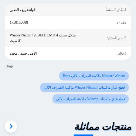
1مكان المنشأ:
قوانغدونغ ، الصين
2ف / ن:
1750130600
هيكل مبيت Wincor Nixdorf 2050XE CMD 4
3اسم المنتج:
كاسيت
4حالة:
الأصل جديد ، مجدد
Tags:
Nixdorf Wincor ماكينة الصراف الآلي Parts
قطع غيار ماكينات Wincor Nixdorf ماكينة الصراف الآلي
قطع غيار ماكينات Wincor ماكينة الصراف الآلي
منتجات مماثلة