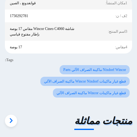
1مكان المنشأ:
قوانغدونغ ، الصين
2ف / ن:
1750292781
شاشة Wincor Cineo C4060 مقاس 17 بوصة
3اسم المنتج:
بإطار مفتوح قياسي
4مقاس:
17 بوصة
Tags:
Nixdorf Wincor ماكينة الصراف الآلي Parts
قطع غيار ماكينات Wincor Nixdorf ماكينة الصراف الآلي
قطع غيار ماكينات Wincor ماكينة الصراف الآلي
منتجات مماثلة