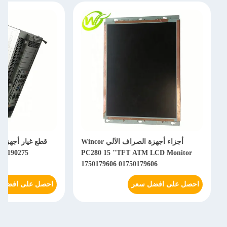
أجزاء أجهزة الصراف الآلي Wincor
750190275
PC280 15 "TFT ATM LCD Monitor
1750179606 01750179606
احصل على افضل سعر
احصل على افضل 