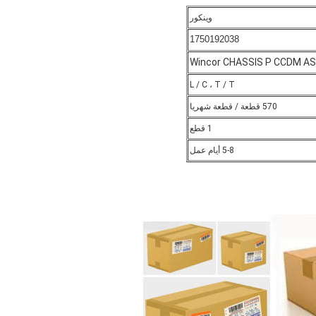
وينكور
1750192038
Wincor CHASSIS P CCDM A
L / C ، T / T
570 قطعة / قطعة شهريا
1 قطع
5-8 أيام عمل