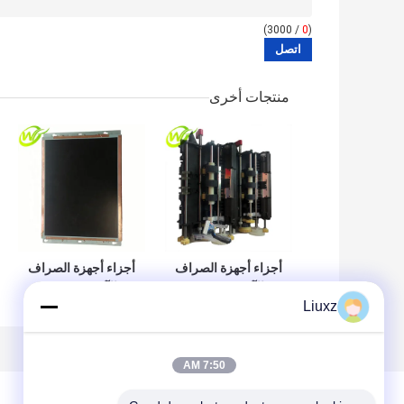
/ 3000)
0
(
منتجات أخرى
أجزاء أجهزة الصراف
أجزاء أجهزة الصراف
الآلي Wincor
الآلي Wincor
Liuxz
PC280 15 "TFT
Double Extractor
ATM LCD Monitor
Unit CMD-V4
1750179606
Module
01750179606
01750051760
7:50 AM
1750051760