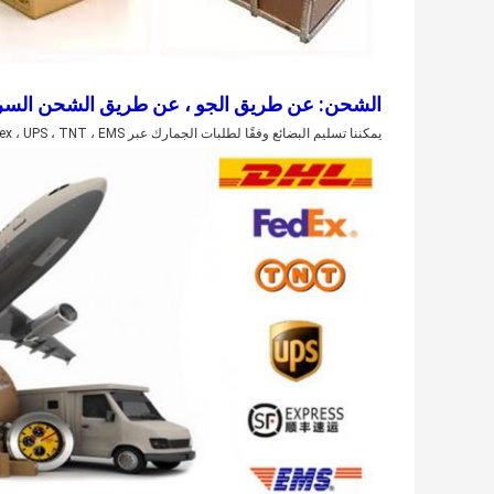
الشحن: عن طريق الجو ، عن طريق الشحن السري
يمكننا تسليم البضائع وفقًا لطلبات الجمارك عبر DHL ، Fedex ، UPS ، TNT ، EMS ، إلخ