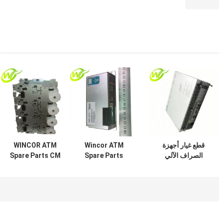
قطع غيار أجهزة
Wincor ATM
WINCOR ATM
الصراف الآلي
Spare Parts
Spare Parts CM
Wincor Nixdorf
PC280 Base Unit
D-V4 هيكل الإسكان
PC Core
أسكيم
4X-ASSD
1750064370
01750192235
01750190275
1750192235
1750190275