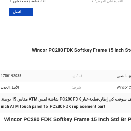
القدرة على العرض:
570 قطعة / قطعة شهريا
اتصل
غ ، الصين
ف / ن:
1750192038
Wincor 
شرط:
الأصل الجديد
إطار,قطعة غيار PC280 FDK,شاشة لمس ATM مقاس 15 بوصة
,
15 inch ATM touch panel
PC280 FDK replacement part
,