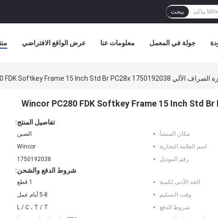
يبحث
دة
جولة في المعمل
معلومات عنا
عرض الواقع الافتراضي
منت
Wincor PC280 FDK Softkey Frame 15 Inch Std Br PC28x 175
تفاصيل المنتج:
مكان المنشأ:
الصين
اسم العلامة التجارية:
Wincor
رقم الموديل:
1750192038
شروط الدفع والشحن:
الحد الأدنى لكمية:
1 قطع
وقت التسليم:
5-8 أيام عمل
شروط الدفع:
L / C ، T / T