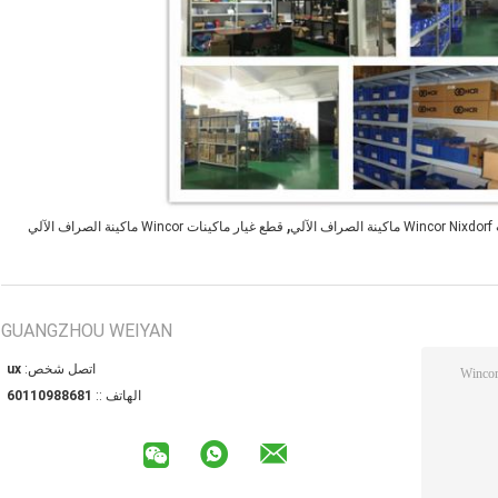
,
لي
قطع غيار ماكينات Wincor ماكينة الصراف الآلي
GUANGZHOU WEIYAN
اتصل شخص:
xu
الهاتف ::
18688901106