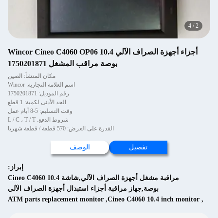
4
/
2
أجزاء أجهزة الصراف الآلي Wincor Cineo C4060 OP06 10.4
بوصة مراقب المشغل 1750201871
مكان المنشأ: الصين
اسم العلامة التجارية: Wincor
رقم الموديل: 1750201871
الحد الأدنى لكمية: 1 قطع
وقت التسليم: 5-8 أيام عمل
شروط الدفع: L / C ، T / T
القدرة على العرض: 570 قطعة / قطعة شهريا
تفصيل
الوصف
إبراز:
مراقبة مشغل أجهزة الصراف الآلي,شاشة Cineo C4060 10.4
بوصة,جهاز مراقبة أجزاء استبدال أجهزة الصراف الآلي
ATM parts replacement monitor
,
Cineo C4060 10.4 inch monitor
,