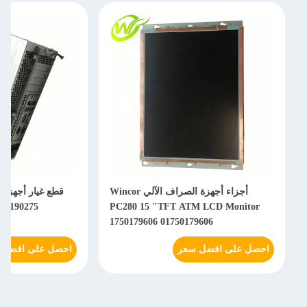
أجزاء أجهزة الصراف الآلي Wincor
750190275
PC280 15 "TFT ATM LCD Monitor
1750179606 01750179606
احصل على افضل سعر
احصل على افضل 