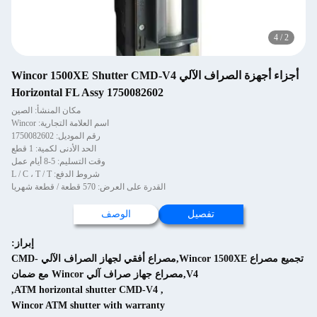
4
/
2
أجزاء أجهزة الصراف الآلي Wincor 1500XE Shutter CMD-V4
Horizontal FL Assy 1750082602
مكان المنشأ: الصين
اسم العلامة التجارية: Wincor
رقم الموديل: 1750082602
الحد الأدنى لكمية: 1 قطع
وقت التسليم: 5-8 أيام عمل
شروط الدفع: L / C ، T / T
القدرة على العرض: 570 قطعة / قطعة شهريا
تفصيل
الوصف
إبراز:
تجميع مصراع Wincor 1500XE,مصراع أفقي لجهاز الصراف الآلي CMD-
V4,مصراع جهاز صراف آلي Wincor مع ضمان
,
ATM horizontal shutter CMD-V4
,
Wincor ATM shutter with warranty