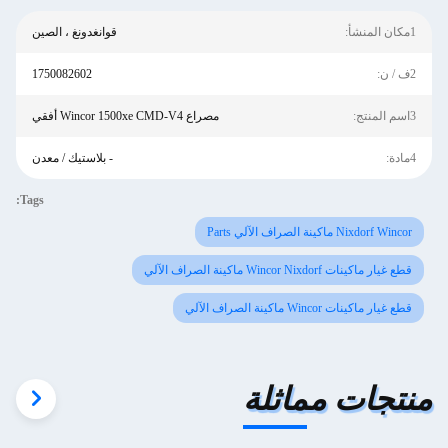
1مكان المنشأ:
قوانغدونغ ، الصين
2ف / ن:
1750082602
3اسم المنتج:
مصراع Wincor 1500xe CMD-V4 أفقي
4مادة:
- بلاستيك / معدن
Tags:
Nixdorf Wincor ماكينة الصراف الآلي Parts
قطع غيار ماكينات Wincor Nixdorf ماكينة الصراف الآلي
قطع غيار ماكينات Wincor ماكينة الصراف الآلي
منتجات مماثلة