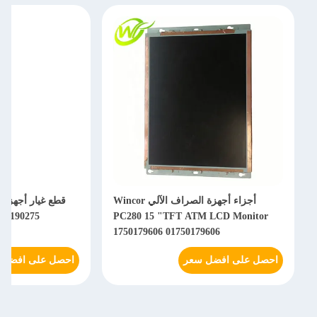
أجزاء أجهزة الصراف الآلي Wincor
750190275
PC280 15 "TFT ATM LCD Monitor
1750179606 01750179606
احصل على افضل سعر
احصل على افضل 