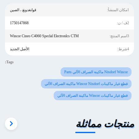
1مكان المنشأ:
قوانغدونغ ، الصين
2ف / ن:
1750147868
3اسم المنتج:
Wincor Cineo C4060 Speclal Electronlcs CTM
4شرط:
الأصل الجديد
Tags:
Nixdorf Wincor ماكينة الصراف الآلي Parts
قطع غيار ماكينات Wincor Nixdorf ماكينة الصراف الآلي
قطع غيار ماكينات Wincor ماكينة الصراف الآلي
منتجات مماثلة