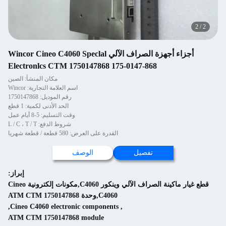
2
/
2
أجزاء أجهزة الصراف الآلي Wincor Cineo C4060 Speclal
Electronlcs CTM 1750147868 175-0147-868
مكان المنشأ: الصين
اسم العلامة التجارية: Wincor
رقم الموديل: 1750147868
الحد الأدنى لكمية: 1 قطع
وقت التسليم: 5-8 أيام عمل
شروط الدفع: L / C ، T / T
القدرة على العرض: 580 قطعة / قطعة شهريا
تفصيل
الوصف
إبراز:
قطع غيار ماكينة الصراف الآلي وينكور C4060,مكونات إلكترونية Cineo
C4060,وحدة ATM CTM 1750147868
,
Cineo C4060 electronic components
,
ATM CTM 1750147868 module