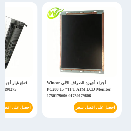
أجزاء أجهزة الصراف الآلي Wincor
750190275
PC280 15 "TFT ATM LCD Monitor
1750179606 01750179606
احصل على افضل سعر
احصل على افضل 