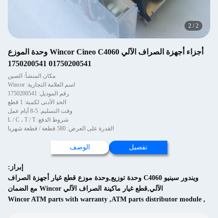
2
/
2
أجزاء أجهزة الصراف الآلي Wincor Cineo C4060 وحدة الموزع
01750200541 1750200541
مكان المنشأ: الصين
اسم العلامة التجارية: Wincor
رقم الموديل: 1750200541
الحد الأدنى لكمية: 1 قطع
وقت التسليم: 5-8 أيام عمل
شروط الدفع: L / C ، T / T
القدرة على العرض: 580 قطعة / قطعة شهريا
تفصيل
الوصف
إبراز:
ويندور سينيو C4060 وحدة توزيع,وحدة موزع قطع غيار أجهزة الصراف
الآلي,قطع غيار ماكينة الصراف الآلي Wincor مع الضمان
Wincor ATM parts with warranty
,
ATM parts distributor module
,