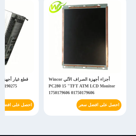
أجزاء أجهزة الصراف الآلي Wincor
750190275
PC280 15 "TFT ATM LCD Monitor
1750179606 01750179606
احصل على افضل سعر
احصل على افضل 