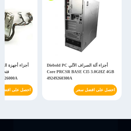
أجزاء آلة الصراف الآلي Diebold PC
أجزاء أجهزة الصرا
Core PRCSR BASE CI5 3.0GHZ 4GB
31-26000A
49249260300A
احصل على افضل سعر
احصل على افضل 