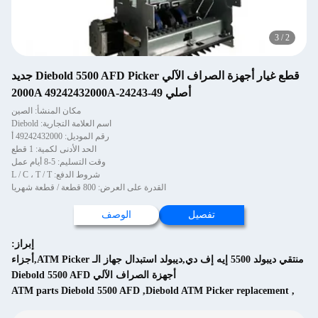
3
/
2
قطع غيار أجهزة الصراف الآلي Diebold 5500 AFD Picker جديد
أصلي 49-24243-2000A 49242432000A
مكان المنشأ: الصين
اسم العلامة التجارية: Diebold
رقم الموديل: 49242432000 أ
الحد الأدنى لكمية: 1 قطع
وقت التسليم: 5-8 أيام عمل
شروط الدفع: L / C ، T / T
القدرة على العرض: 800 قطعة / قطعة شهريا
تفصيل
الوصف
إبراز:
منتقي ديبولد 5500 إيه إف دي,ديبولد استبدال جهاز الـ ATM Picker,أجزاء
أجهزة الصراف الآلي Diebold 5500 AFD
ATM parts Diebold 5500 AFD
,
Diebold ATM Picker replacement
,