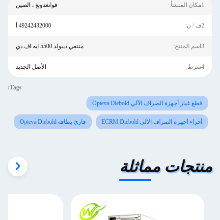
1مكان المنشأ:
قوانغدونغ ، الصين
2ف / ن:
49242432000 أ
3اسم المنتج:
منتقي ديبولد 5500 ايه اف دي
4شرط:
الأصل الجديد
Tags:
قطع غيار أجهزة الصراف الآلي Opteva Diebold
أجزاء أجهزة الصراف الآلي ECRM Diebold
قارئ بطاقة Opteva Diebold
منتجات مماثلة