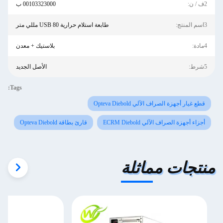
2ف / ن:
00103323000 ب
3اسم المنتج:
طابعة استلام حرارية USB 80 مللي متر
4مادة:
بلاستيك + معدن
5شرط:
الأصل الجديد
Tags:
قطع غيار أجهزة الصراف الآلي Opteva Diebold
أجزاء أجهزة الصراف الآلي ECRM Diebold
قارئ بطاقة Opteva Diebold
منتجات مماثلة