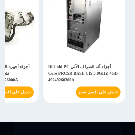
أجزاء آلة الصراف الآلي Diebold PC
أجزاء أجهزة الصرا
Core PRCSR BASE CI5 3.0GHZ 4GB
31-26000A
49249260300A
احصل على افضل سعر
احصل على افضل 