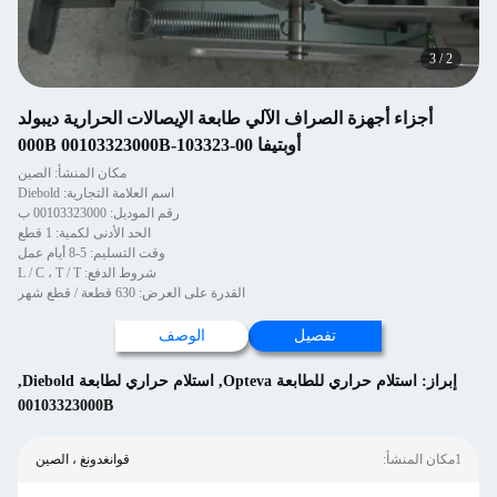
3
/
2
أجزاء أجهزة الصراف الآلي طابعة الإيصالات الحرارية ديبولد
أوبتيفا 00-103323-000B 00103323000B
مكان المنشأ: الصين
اسم العلامة التجارية: Diebold
رقم الموديل: 00103323000 ب
الحد الأدنى لكمية: 1 قطع
وقت التسليم: 5-8 أيام عمل
شروط الدفع: L / C ، T / T
القدرة على العرض: 630 قطعة / قطع شهر
تفصيل
الوصف
إبراز:
استلام حراري للطابعة Opteva
,
استلام حراري لطابعة Diebold
,
00103323000B
1مكان المنشأ:
قوانغدونغ ، الصين