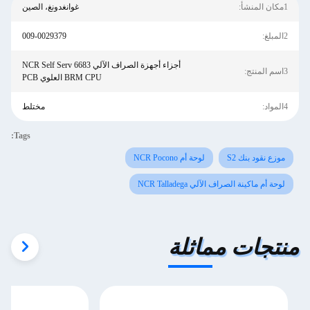
1مكان المنشأ:
غوانغدونغ، الصين
2المبلغ:
009-0029379
أجزاء أجهزة الصراف الآلي NCR Self Serv 6683
3اسم المنتج:
BRM CPU العلوي PCB
4المواد:
مختلط
Tags:
موزع نقود بنك S2
لوحة أم NCR Pocono
لوحة أم ماكينة الصراف الآلي NCR Talladega
منتجات مماثلة