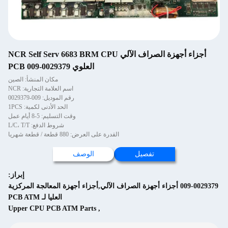
أجزاء أجهزة الصراف الآلي NCR Self Serv 6683 BRM CPU
العلوي PCB 009-0029379
مكان المنشأ: الصين
اسم العلامة التجارية: NCR
رقم الموديل: 009-0029379
الحد الأدنى لكمية: 1PCS
وقت التسليم: 5-8 أيام عمل
شروط الدفع: L/C، T/T
القدرة على العرض: 880 قطعة / قطعة شهريا
تفصيل
الوصف
إبراز:
009-0029379 أجزاء أجهزة الصراف الآلي,أجزاء أجهزة المعالجة المركزية
العليا لـ PCB ATM
Upper CPU PCB ATM Parts
,