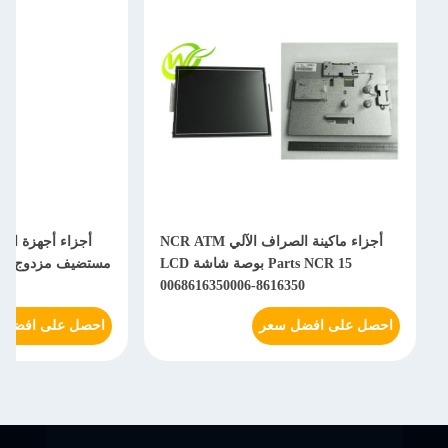
أجزاء ماكينة الصراف الآلي NCR ATM
Parts NCR 15 بوصة شاشة LCD
6
0068616350006-8616350
احصل على افضل سعر
احصل على افضل 