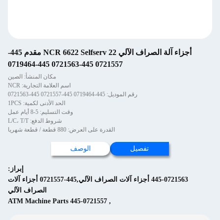
أجزاء آلة الصراف الآلي NCR 6622 Selfserv 22 مقدم 445-
0721557 445-0721563 445-0719464
مكان المنشأ: الصين
اسم العلامة التجارية: NCR
رقم الموديل: 445-0719464 445-0721557 445-0721563
الحد الأدنى لكمية: 1PCS
وقت التسليم: 5-8 أيام عمل
شروط الدفع: L/C، T/T
القدرة على العرض: 880 قطعة / قطعة شهريا
تفصيل
الوصف
إبراز:
445-0721563 أجزاء آلات الصراف الآلي,445-0721557 أجزاء آلات
الصراف الآلي
445-0721557 ATM Machine Parts
,