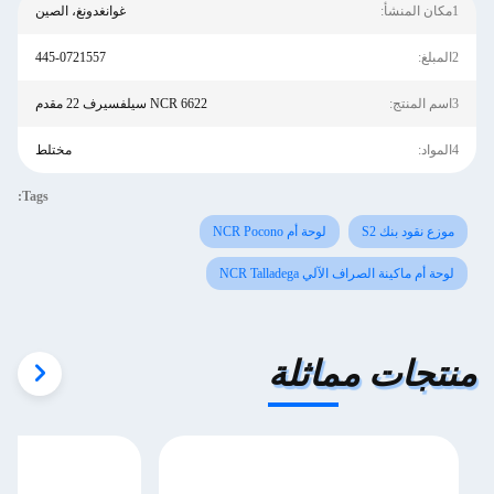
1مكان المنشأ:
غوانغدونغ، الصين
2المبلغ:
445-0721557
3اسم المنتج:
NCR 6622 سيلفسيرف 22 مقدم
4المواد:
مختلط
Tags:
موزع نقود بنك S2
لوحة أم NCR Pocono
لوحة أم ماكينة الصراف الآلي NCR Talladega
منتجات مماثلة