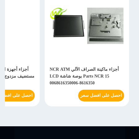
أجزاء ماكينة الصراف الآلي NCR ATM
Parts NCR 15 بوصة شاشة LCD
6
0068616350006-8616350
احصل على افضل سعر
احصل على افضل 