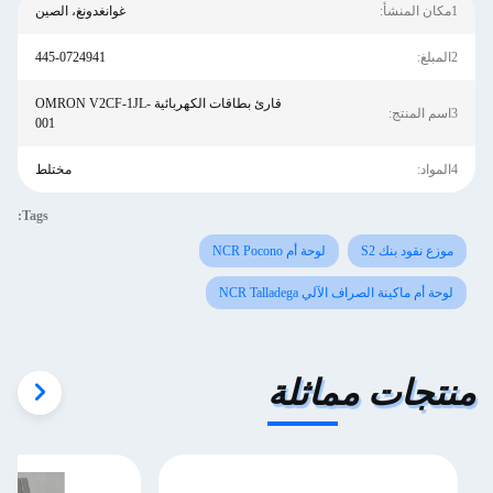
1مكان المنشأ:
غوانغدونغ، الصين
2المبلغ:
445-0724941
قارئ بطاقات الكهربائية OMRON V2CF-1JL-
3اسم المنتج:
001
4المواد:
مختلط
Tags:
موزع نقود بنك S2
لوحة أم NCR Pocono
لوحة أم ماكينة الصراف الآلي NCR Talladega
منتجات مماثلة