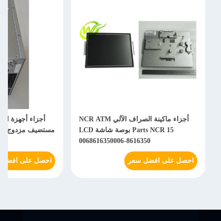
أجزاء ماكينة الصراف الآلي NCR ATM
Parts NCR 15 بوصة شاشة LCD
6
0068616350006-8616350
احصل على افضل سعر
احصل على افضل 