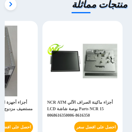
منتجات مماثلة
أجزاء ماكينة الصراف الآلي NCR ATM
Parts NCR 15 بوصة شاشة LCD
6
0068616350006-8616350
احصل على افضل سعر
احصل على افضل 