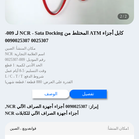
2
/
2
كابل أجزاء ATM المختلط من NCR - Sata Docking لـ 009-
0025307 0090025307
مكان المنشأ: الصين
اسم العلامة التجارية: NCR
رقم الموديل: 009-0025307
الحد الأدنى لكمية: 1 قطع
وقت التسليم: 5-8 أيام عمل
شروط الدفع: L / C ، T / T
القدرة على العرض: 880 قطعة / قطعة شهريا
تفصيل
الوصف
إبراز:
0090025307 أجزاء أجهزة الصراف الآلي NCR
,
أجزاء أجهزة الصراف الآلي للكابلات NCR
1مكان المنشأ:
قوانغدونغ ، الصين