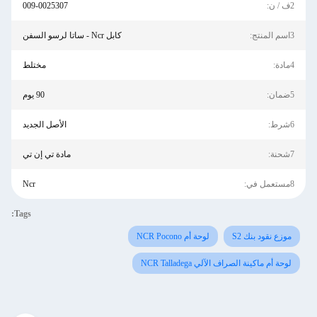
2ف / ن:
009-0025307
3اسم المنتج:
كابل Ncr - ساتا لرسو السفن
4مادة:
مختلط
5ضمان:
90 يوم
6شرط:
الأصل الجديد
7شحنة:
مادة تي إن تي
8مستعمل في:
Ncr
Tags:
موزع نقود بنك S2
لوحة أم NCR Pocono
لوحة أم ماكينة الصراف الآلي NCR Talladega