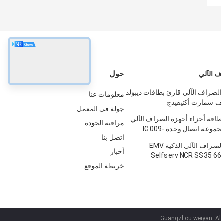
حول
 الآلي
الصراف الآلي قارئ بطاقات ديبولد
معلومات عنا
يف سمارت أكتيفيدج
جولة في المعمل
49
طاقة أجزاء أجهزة الصراف الآلي
مراقبة الجودة
NCR 5887 مجموعة اتصال وحدة IC 009-
اتصل بنا
0022326 
قارئ بطاقة الصراف الآلي الذكية EMV
أخبار
Selfserv NCR SS35 6
ICT3Q8-3A0280 5
خريطة الموقع