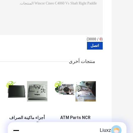
/ 3000)
0
(
منتجات أخرى
ATM Parts NCR
أجزاء ماكينة الصراف
Card Reader 66xx
الآلي NCR ATM
Liuxz
Parts NCR 15
Track 123 IMCRW