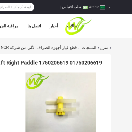
طلب اقتباس
|
Arabic
حالات
أخبار
اتصل بنا
مراقبة الجو
منزل
المنتجات
قطع غيار أجهزة الصراف الآلي من شركة NCR
01750206619 1750206619 NCR ATM Parts Wincor Cineo C4060 Vs Shaft Right Paddle