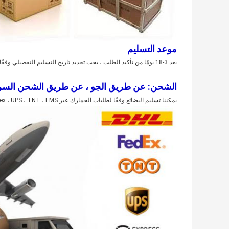
موعد التسليم
بعد 3-18 يومًا من تأكيد الطلب ، يجب تحديد تاريخ التسليم التفصيلي وفقًا لموسم الإنتاج وكمية الطلب.
الشحن: عن طريق الجو ، عن طريق الشحن السري
يمكننا تسليم البضائع وفقًا لطلبات الجمارك عبر DHL ، Fedex ، UPS ، TNT ، EMS ، إلخ