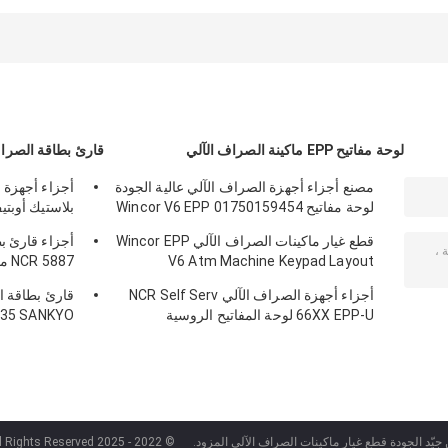
النواة لـ NCR 66xx
النقل TLA Assy
حرارية 445-
0721563 445-072-
445-0753508 445-
445-072-3046
1563
075-3508
445-0723046
لوحة مفاتيح EPP ماكينة الصراف الآلي
قارئ بطاقة الصراف
مصنع أجزاء أجهزة الصراف الآلي عالية الجودة
أجزاء أجهزة 
لوحة مفاتيح Wincor V6 EPP 01750159454
بلاستيك أوبت
209540000C
1750159454
قطع غيار ماكينات الصراف الآلي Wincor EPP
أجزاء قارئ ب
V6 Atm Machine Keypad Layout
0090022326
01750153161
أجزاء أجهزة الصراف الآلي NCR Self Serv
66XX EPP-U لوحة المفاتيح الروسية
635 SANKYO
030NZ9807A
4450717207445-0717207
جيّد الجودة قطع غيار ماكينات الصراف الآلي المزود.
© 2022 - 2025 Guangzhou weiyan. All Rights Reserved.