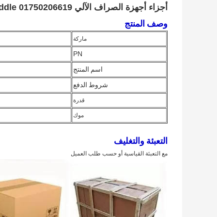
أجزاء أجهزة الصراف الآلي Wincor Cineo C4060 Vs Shaft Right Paddle 01750206619
وصف المنتج
ماركة
PN
اسم المنتج
شروط الدفع
قدرة
موك
التعبئة والتغليف
مع التعبئة القياسية أو حسب طلب العميل