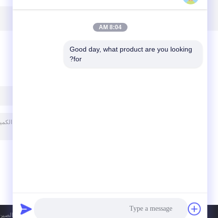
USB Port 445-
بوصة شاشة LCD
0068616350006-
0704480
8616350
4450704480
8:04 AM
Good day, what product are you looking 
for?
ترك رسالة
سياسة الخصوصية
| الصين 