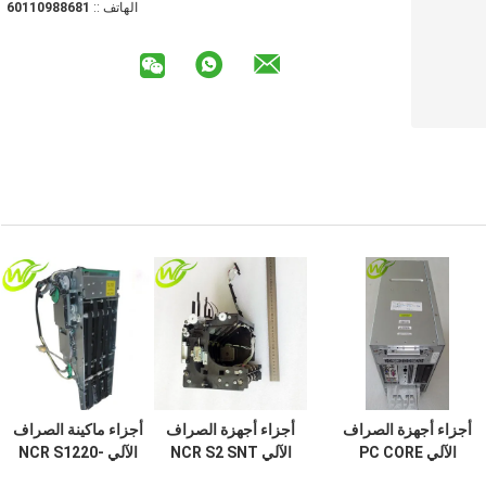
الهاتف ::
18688901106
أجزاء أجهزة الصراف
أجزاء أجهزة الصراف
أجزاء ماكينة الصراف
الآلي PC CORE
الآلي NCR S2 SNT
الآلي NCR S1220-
مستضيف مزدوج
ملاحظات واحدة
240V FRU طابعة