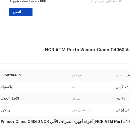
القدرة على العرض:
880 قطعة / قطعة شهريا
اتصل
غ ، الصين
ف / ن:
1750206619
مادة:
بلاستيك
90 يوم
شرط:
الأصل الجديد
 تي إن تي
مستعمل في:
وينكور
1750
أجزاء أجهزة الصراف الآلي Wincor Cineo C4060 NCR
,