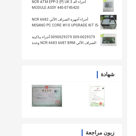
أجزاء آلة NCR ATM EPP-3 (P) UK 3
MODULE ASSY 445-0745420
4450745420
أجزاء أجهزة الصراف الآلي NCR 6682
MISANO PC CORE W10 UPGRADE KIT I5-
6500TE 2.30445-0770628
009-0029379 0090029379 أجزاء ماكينة
الصراف الآلي NCR 6683 6687 BRM وحدة
المعالجة المركزية العليا PCB
شهادة
زبون مراجعة