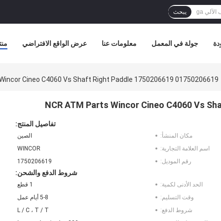
يبحث
دة
جولة في المعمل
معلومات عنا
عرض الواقع الافتراضي
منت
01750206619 1750206619 NCR ATM Parts Wincor Cineo C4060 Vs Shaft Right Paddle
تفاصيل المنتج:
مكان المنشأ:
الصين
اسم العلامة التجارية:
WINCOR
رقم الموديل:
1750206619
شروط الدفع والشحن:
الحد الأدنى لكمية:
1 قطع
وقت التسليم:
5-8 أيام عمل
شروط الدفع:
L / C ، T / T