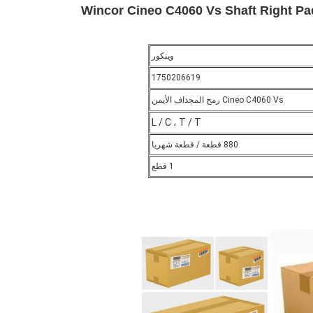
وينكور
1750206619
Cineo C4060 Vs رمح المجذاف الأيمن
L / C ، T / T
880 قطعة / قطعة شهريا
1 قطع