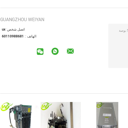
GUANGZHOU WEIYAN
اتصل شخص:
xu
الهاتف ::
18688901106