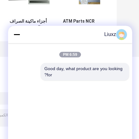
ATM Parts NCR
أجزاء ماكينة الصراف
Card Reader 66xx
الآلي NCR ATM
Liuxz
Parts NCR 15
Track 123 IMCRW
USB Port 445-
بوصة شاشة LCD
0068616350006-
0704480
8616350
4450704480
6:59 PM
Good day, what product are you looking 
for?
ترك رسالة