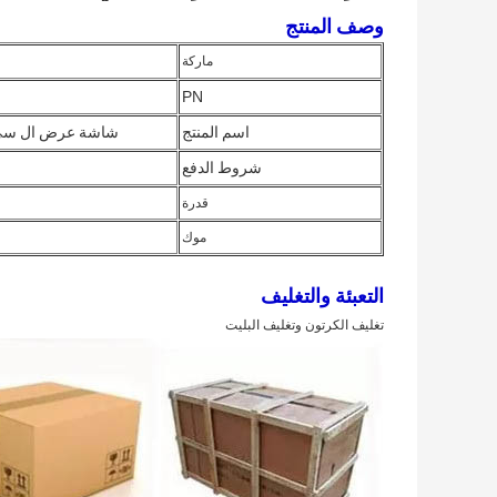
وصف المنتج
ماركة
PN
اسم المنتج
شاشة عرض ال سي دي 15 بوصة من 
شروط الدفع
قدرة
موك
التعبئة والتغليف
تغليف الكرتون وتغليف البليت