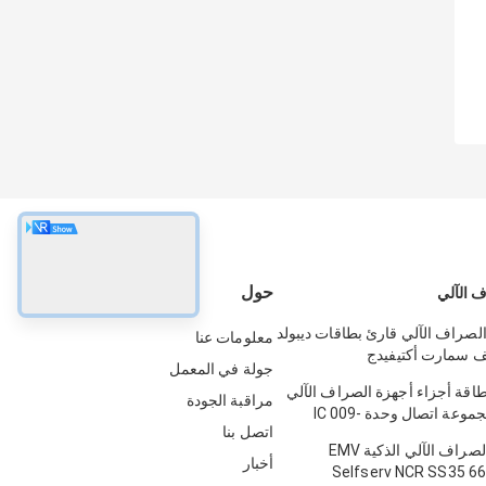
حول
 الآلي
الصراف الآلي قارئ بطاقات ديبولد
معلومات عنا
يف سمارت أكتيفيدج
جولة في المعمل
49
طاقة أجزاء أجهزة الصراف الآلي
مراقبة الجودة
NCR 5887 مجموعة اتصال وحدة IC 009-
اتصل بنا
0022326 
قارئ بطاقة الصراف الآلي الذكية EMV
أخبار
Selfserv NCR SS35 6