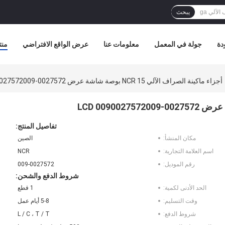
يبحث
دة
جولة في المعمل
معلومات عنا
عرض الواقع الافتراضي
منت
أجزاء ماكينة الصراف الآلي NCR 15 بوصة شاشة عرض LCD 0090027572009-0027572
تفاصيل المنتج:
مكان المنشأ:
الصين
اسم العلامة التجارية:
NCR
رقم الموديل:
009-0027572
شروط الدفع والشحن:
الحد الأدنى لكمية:
1 قطع
وقت التسليم:
5-8 أيام عمل
شروط الدفع:
L / C ، T / T