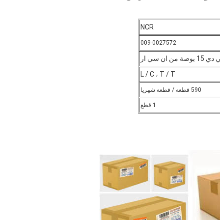
NCR
009-0027572
ان سي ار
L / C ، T / T
590 قطعة / قطعة شهريا
1 قطع