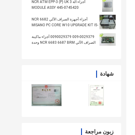
أجزاء آلة NCR ATM EPP-3 (P) UK 3
MODULE ASSY 445-0745420
4450745420
أجزاء أجهزة الصراف الآلي NCR 6682
MISANO PC CORE W10 UPGRADE KIT I5-
6500TE 2.30445-0770628
009-0029379 0090029379 أجزاء ماكينة
الصراف الآلي NCR 6683 6687 BRM وحدة
المعالجة المركزية العليا PCB
شهادة
زبون مراجعة