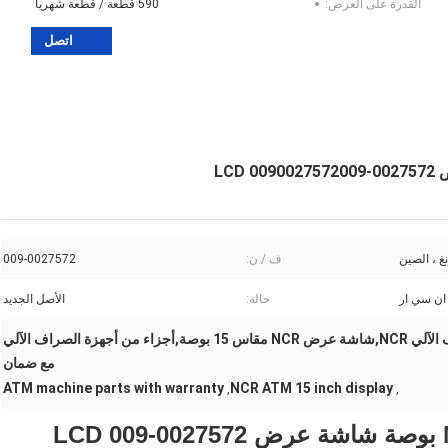
القدرة على العرض:
590 قطعة / قطعة شهريا
اتصل
غ ، الصين
ف / ن:
009-0027572
حالة:
الأصل الجديد
شاشة عرض LCD لجهاز الصراف الآلي NCR,شاشة عرض NCR مقاس 15 بوصة,أجزاء من أجهزة الصراف الآلي
مع ضمان
ATM machine parts with warranty
NCR ATM 15 inch display
,
,