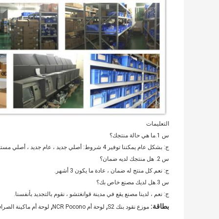
التعليمات
س 1.ما هي حالة منتجك؟
ج: بشكل عام يمكننا توفير 4 شروط: أصلي جديد ، عام جديد ، أصلي مستعمل ومجدد.
س 2. هل منتجك لديه ضمان؟
ج: نعم.كل منتج له ضمان ، عادة ما يكون 3 أشهر.
س 3.هل لديك مصنع خاص بك؟
ج: نعم ، لدينا مصنع يقع في مدينة قوانغتشو ، نقوم بالتجديد بأنفسنا.
,
,
بطاقة:
موزع نقود بنك S2
لوحة أم NCR Pocono
لوحة أم ماكينة الصراف الآلي ga