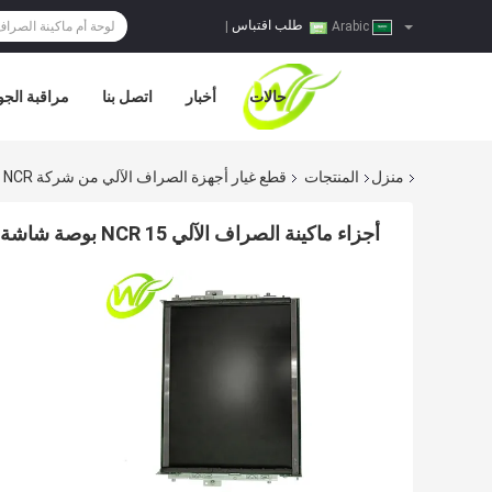
طلب اقتباس
|
Arabic
حالات
أخبار
اتصل بنا
مراقبة الجو
منزل
المنتجات
قطع غيار أجهزة الصراف الآلي من شركة NCR
أجزاء ماكينة الصراف الآلي NCR 15 بوصة شاشة عرض LCD 0090027572009-0027572