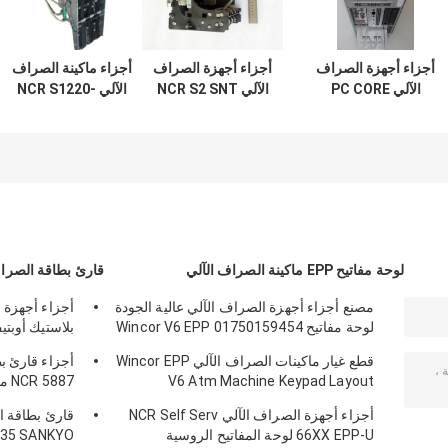
أجزاء أجهزة الصراف
أجزاء أجهزة الصراف
أجزاء ماكينة الصراف
الآلي PC CORE
الآلي NCR S2 SNT
الآلي NCR S1220-
مستضيف مزدوج
ملاحظات واحدة
240V FRU طابعة
النواة لـ NCR 66xx
النقل TLA Assy
حرارية 445-
0721563 445-072-
445-0753508 445-
445-072-3046
1563
075-3508
445-0723046
لوحة مفاتيح EPP ماكينة الصراف الآلي
قارئ بطاقة الصراف
مصنع أجزاء أجهزة الصراف الآلي عالية الجودة
أجزاء أجهزة 
لوحة مفاتيح Wincor V6 EPP 01750159454
بلاستيك أوبت
209540000C
1750159454
قطع غيار ماكينات الصراف الآلي Wincor EPP
أجزاء قارئ ب
V6 Atm Machine Keypad Layout
0090022326
01750153161
أجزاء أجهزة الصراف الآلي NCR Self Serv
66XX EPP-U لوحة المفاتيح الروسية
635 SANKYO