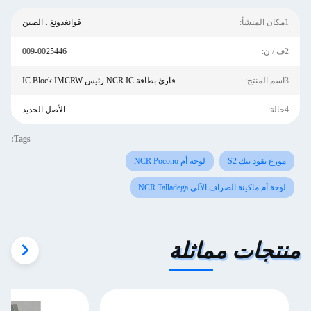
1مكان المنشأ:
قوانغدونغ ، الصين
2ف / ن:
009-0025446
3اسم المنتج:
قارئ بطاقة NCR IC رئيس IC Block IMCRW
4حالة:
الأصل الجديد
Tags:
موزع نقود بنك S2
لوحة أم NCR Pocono
لوحة أم ماكينة الصراف الآلي NCR Talladega
منتجات مماثلة