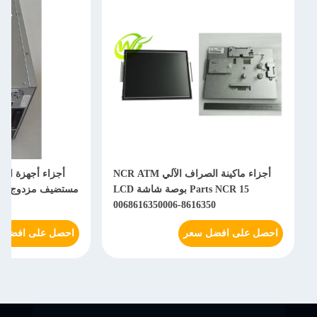
أجزاء ماكينة الصراف الآلي NCR ATM
Parts NCR 15 بوصة شاشة LCD
6
0068616350006-8616350
احصل على افضل سعر
احصل على افضل 