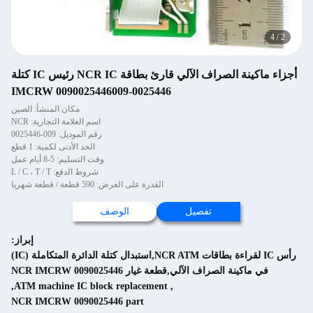
4
/
2
أجزاء ماكينة الصراف الآلي قارئ بطاقة NCR IC رئيس IC كتلة
IMCRW 0090025446009-0025446
مكان المنشأ: الصين
اسم العلامة التجارية: NCR
رقم الموديل: 009-0025446
الحد الأدنى لكمية: 1 قطع
وقت التسليم: 5-8 أيام عمل
شروط الدفع: L / C ، T / T
القدرة على العرض: 590 قطعة / قطعة شهريا
تفصيل
الوصف
إبراز:
رأس IC لقراءة بطاقات NCR ATM,استبدال كتلة الدائرة المتكاملة (IC)
في ماكينة الصراف الآلي,قطعة غيار NCR IMCRW 0090025446
,
ATM machine IC block replacement
,
NCR IMCRW 0090025446 part