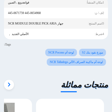
1مكان المنشأ:
قوانغدونغ ، الصين
2ف / ن:
445-0654968 445-0671759
3اسم المنتج:
جهاز NCR MODULE DOUBLE PICK ARIA
4شرط:
الأصلي الجديد ，
Tags:
موزع نقود بنك S2
لوحة أم NCR Pocono
لوحة أم ماكينة الصراف الآلي NCR Talladega
منتجات مماثلة