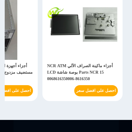
أجزاء ماكينة الصراف الآلي NCR ATM
Parts NCR 15 بوصة شاشة LCD
6
0068616350006-8616350
احصل على افضل سعر
احصل على افضل 