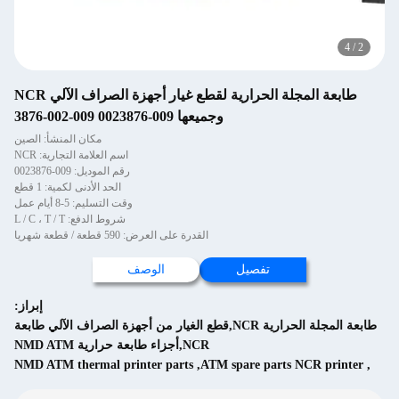
4
/
2
طابعة المجلة الحرارية لقطع غيار أجهزة الصراف الآلي NCR
وجميعها 009-0023876 009-002-3876
مكان المنشأ: الصين
اسم العلامة التجارية: NCR
رقم الموديل: 009-0023876
الحد الأدنى لكمية: 1 قطع
وقت التسليم: 5-8 أيام عمل
شروط الدفع: L / C ، T / T
القدرة على العرض: 590 قطعة / قطعة شهريا
تفصيل
الوصف
إبراز:
طابعة المجلة الحرارية NCR,قطع الغيار من أجهزة الصراف الآلي طابعة
NCR,أجزاء طابعة حرارية NMD ATM
NMD ATM thermal printer parts
,
ATM spare parts NCR printer
,