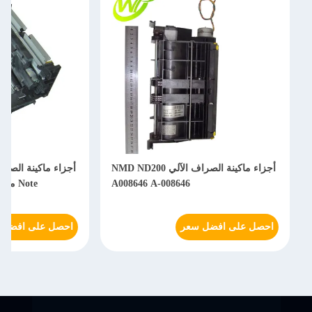
أجزاء ماكينة الصراف الآلي NMD ND200
A008646 A-008646
Note مؤهل A008770 A-008770
احصل على افضل سعر
احصل على افضل 