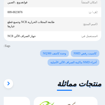
1مكان المنشأ:
قوانغدونغ ، الصين
2ف / ن:
009-0023876
طابعة المجلات الحرارية NCR وجميع قطع
3اسم المنتج:
غيارها
4مستعمل في:
جهاز الصراف الآلي NCR
Tags:
كاسيت رفض NMD
وحدة كاشف NQ300
أجزاء NMD ماكينة الصراف الآلي الأصلية
منتجات مماثلة