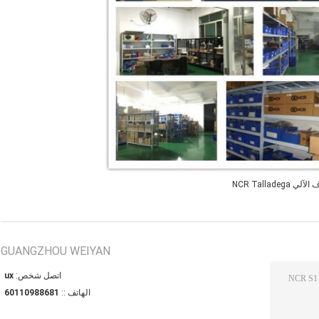
NCR Tallade
GUANGZHOU WEIYAN
اتصل شخص:
xu
الهاتف ::
18688901106