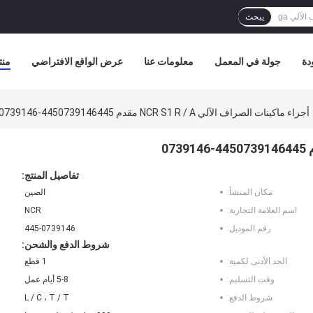
يبحث
دة
جولة في المعمل
معلومات عنا
عرض الواقع الافتراضي
منت
أجزاء ماكينات الصراف الآلي NCR S1 R / A مقدم 4450739146445-0739146
تفاصيل المنتج:
مكان المنشأ:
الصين
اسم العلامة التجارية:
NCR
رقم الموديل:
445-0739146
شروط الدفع والشحن:
الحد الأدنى لكمية:
1 قطع
وقت التسليم:
5-8 أيام عمل
شروط الدفع:
L / C ، T / T