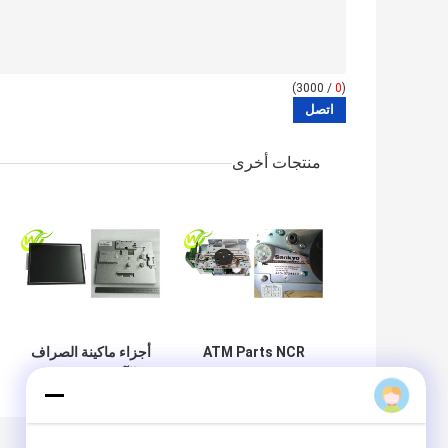
/ 3000)
0
(
منتجات أخرى
ATM Parts NCR
أجزاء ماكينة الصراف
Card Reader 66xx
الآلي NCR ATM
Liuxz
Parts NCR 15
Track 123 IMCRW
USB Port 445-
بوصة شاشة LCD
0068616350006-
0704480