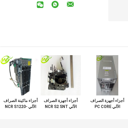
أجزاء أجهزة الصراف
أجزاء أجهزة الصراف
أجزاء ماكينة الصراف
الآلي PC CORE
الآلي NCR S2 SNT
الآلي NCR S1220-
مستضيف مزدوج
ملاحظات واحدة
240V FRU طابعة
النواة لـ NCR 66xx
النقل TLA Assy
حرارية 445-
0721563 445-072-
445-0753508 445-
445-072-3046