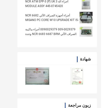
أجزاء آلة NCR ATM EPP-3 (P) UK 3
MODULE ASSY 445-0745420
4450745420
أجزاء أجهزة الصراف الآلي NCR 6682
MISANO PC CORE W10 UPGRADE KIT I5-
6500TE 2.30445-0770628
009-0029379 0090029379 أجزاء ماكينة
الصراف الآلي NCR 6683 6687 BRM وحدة
المعالجة المركزية العليا PCB
شهادة
زبون مراجعة