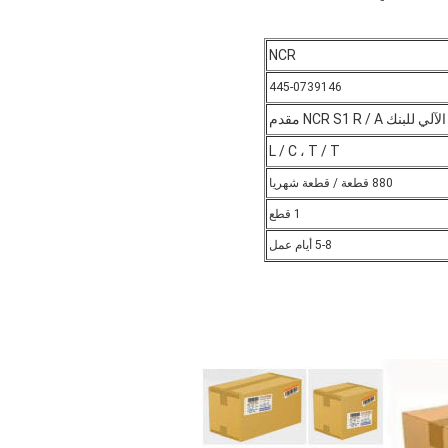
NCR
445-0739146
 NCR S1 R / A مقدم
L / C ، T / T
880 قطعة / قطعة شهريا
1 قطع
5-8 أيام عمل