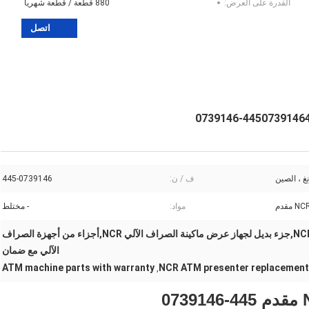
القدرة على العرض:
880 قطعة / قطعة شهريا
اتصل
غ ، الصين
ف / ن:
445-0739146
مواد:
- مختلط
جزء جهاز عرض NCR S1 R/A ATM,جزء بديل لجهاز عرض ماكينة الصراف الآلي NCR,أجزاء من أجهزة الصراف
الآلي مع ضمان
ATM machine parts with warranty
NCR ATM presenter replacement
,