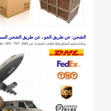
الشحن: عن طريق الجو ، عن طريق الشحن السري
يمكننا تسليم البضائع وفقًا لطلبات الجمارك عبر DHL ، Fedex ، UPS ، TNT ، EMS ، إلخ