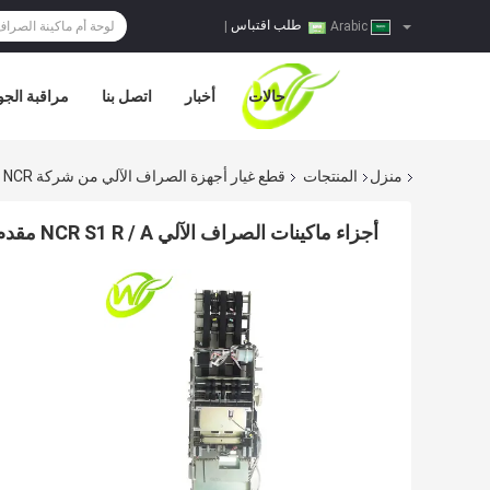
طلب اقتباس
|
Arabic
حالات
أخبار
اتصل بنا
مراقبة الجو
منزل
المنتجات
قطع غيار أجهزة الصراف الآلي من شركة NCR
أجزاء ماكينات الصراف الآلي NCR S1 R / A مقدم 4450739146445-0739146