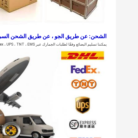
الشحن: عن طريق الجو ، عن طريق الشحن السري
يمكننا تسليم البضائع وفقًا لطلبات الجمارك عبر DHL ، Fedex ، UPS ، TNT ، EMS ، إلخ