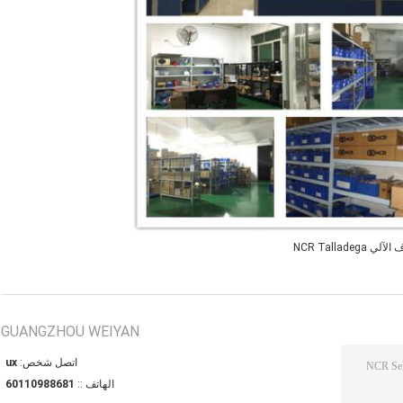
NCR Tallade
GUANGZHOU WEIYAN
اتصل شخص:
xu
الهاتف ::
18688901106