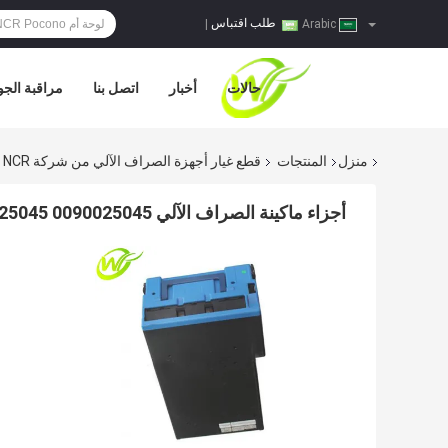
طلب اقتباس
|
Arabic
حالات
أخبار
اتصل بنا
مراقبة الجو
منزل
المنتجات
قطع غيار أجهزة الصراف الآلي من شركة NCR
أجزاء ماكينة الصراف الآلي NCR Self Serve Currency Cassette 009-0025045 0090025045