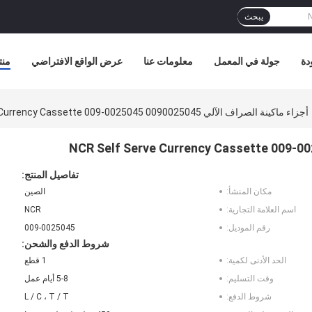
يبحث
دة
جولة في المعمل
معلومات عنا
عرض الواقع الافتراضي
منت
أجزاء ماكينة الصراف الآلي NCR Self Serve Currency Cassette 009-0025045 0090025045
تفاصيل المنتج:
مكان المنشأ:
الصين
اسم العلامة التجارية:
NCR
رقم الموديل:
009-0025045
شروط الدفع والشحن:
الحد الأدنى لكمية:
1 قطع
وقت التسليم:
5-8 أيام عمل
شروط الدفع:
L / C ، T / T