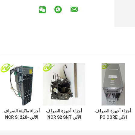
أجزاء أجهزة الصراف
أجزاء أجهزة الصراف
أجزاء ماكينة الصراف
الآلي PC CORE
الآلي NCR S2 SNT
الآلي NCR S1220-
مستضيف مزدوج
ملاحظات واحدة
240V FRU طابعة
النواة لـ NCR 66xx
النقل TLA Assy
حرارية 445-