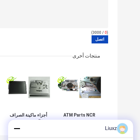
/ 3000)
0
(
منتجات أخرى
ATM Parts NCR
أجزاء ماكينة الصراف
Card Reader 66xx
الآلي NCR ATM
Liuxz
Parts NCR 15
Track 123 IMCRW
USB Port 445-
بوصة شاشة LCD