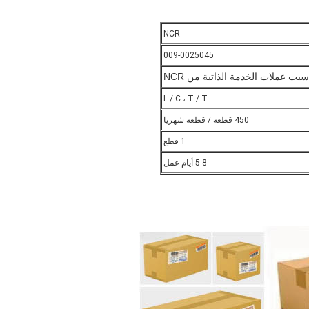
NCR
009-0025045
سيت عملات الخدمة الذاتية من NCR
L / C ، T / T
450 قطعة / قطعة شهريا
1 قطع
5-8 أيام عمل