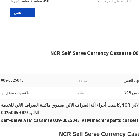
القدرة على العرض:
450 قطعة / قطعة شهريا
اتصل
غ ، الصين
ف / ن:
009-0025045
ن NCR
مادة:
بلاستيك / معدن ，
صندوق نقود ماكينة الصراف الآلي NCR,كاسيت أجزاء آلة الصراف الآلي,صندوق ماكينة الصراف الآلي للخدمة
الذاتية 009-0025045
self-serve ATM cassette 009-0025045
ATM machine parts cassett
,