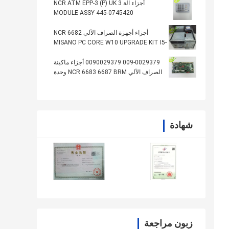
أجزاء آلة NCR ATM EPP-3 (P) UK 3
MODULE ASSY 445-0745420
4450745420
أجزاء أجهزة الصراف الآلي NCR 6682
MISANO PC CORE W10 UPGRADE KIT I5-
6500TE 2.30445-0770628
009-0029379 0090029379 أجزاء ماكينة
الصراف الآلي NCR 6683 6687 BRM وحدة
المعالجة المركزية العليا PCB
شهادة
زبون مراجعة